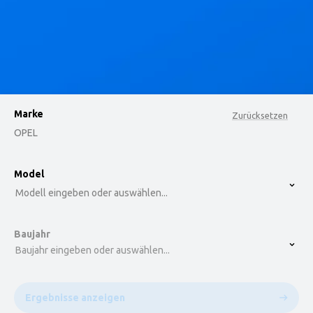
Marke
Zurücksetzen
OPEL
option , selected.
Model
Select is focused ,type to refine list, press Down t
Modell eingeben oder auswählen...
Baujahr
Baujahr eingeben oder auswählen...
Ergebnisse anzeigen