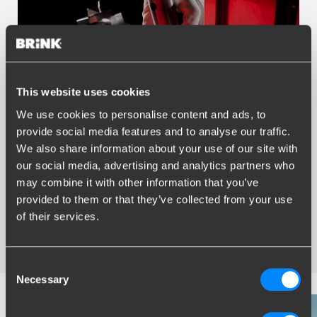
This website uses cookies
We use cookies to personalise content and ads, to
Vorteile von Brink
provide social media features and to analyse our traffic.
We also share information about your use of our site with
Größter Sortiment Anhängerkupplungen
our social media, advertising and analytics partners who
Speziell entwickelt und getestet für Ihr Auto
may combine it with other information that you’ve
Sichere und zertifizierte Anhängerkupplungen
provided to them or that they’ve collected from your use
Montage in Ihrer Nähe
of their services.
Verschiedene Anhängerkupplungen verfügbar für Sie:
starre, abnehmbare und schwenkbare
Consent
Necessary
Selection