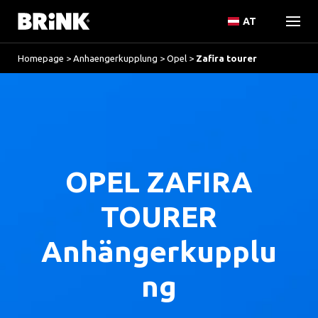
AT
Homepage
>
Anhaengerkupplung
>
Opel
>
Zafira tourer
OPEL ZAFIRA
TOURER
Anhängerkupplu
ng