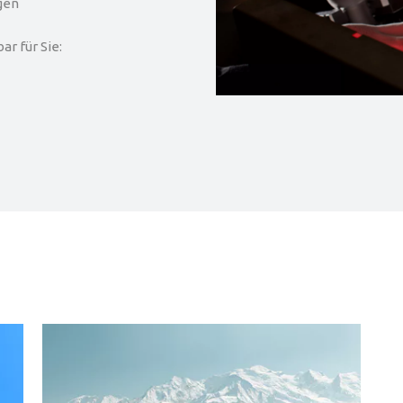
gen
r für Sie: