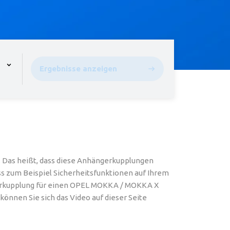
pen the menu,
Ergebnisse anzeigen
Das heißt, dass diese Anhängerkupplungen
ss zum Beispiel Sicherheitsfunktionen auf Ihrem
erkupplung für einen OPEL MOKKA / MOKKA X
können Sie sich das Video auf dieser Seite