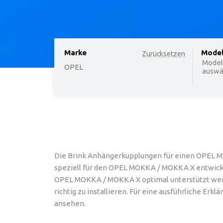
Marke
option
Mode
Zurücksetzen
Model
OPEL
auswäh
Die Brink Anhängerkupplungen für einen OPEL M
speziell für den OPEL MOKKA / MOKKA X entwickelt
OPEL MOKKA / MOKKA X optimal unterstützt wer
richtig zu installieren. Für eine ausführliche E
ansehen.