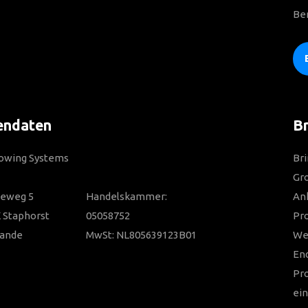
Be
endaten
Br
Towing Systems
Bri
Gro
ieweg 5
Handelskammer:
Anh
 Staphorst
05058752
Pr
lande
MwSt: NL805639123B01
Wer
En
Pr
ein