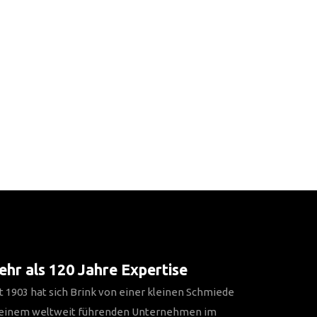
hr als 120 Jahre Expertise
t 1903 hat sich Brink von einer kleinen Schmiede
 einem weltweit führenden Unternehmen im