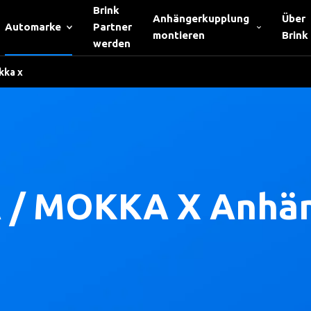
Brink
Anhängerkupplung
Über
Automarke
Partner
montieren
Brink
werden
kka x
/ MOKKA X Anhän