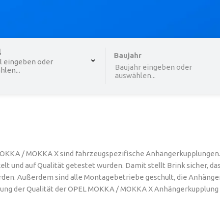
 , selected.
l
Select is focused ,type to refine list, press Down to o
Baujahr
l eingeben oder
Baujahr eingeben oder
len...
auswählen...
OKKA / MOKKA X sind fahrzeugspezifische Anhängerkupplungen. 
 und auf Qualität getestet wurden. Damit stellt Brink sicher, da
den. Außerdem sind alle Montagebetriebe geschult, die Anhäng
rklärung der Qualität der OPEL MOKKA / MOKKA X Anhängerkupplung 