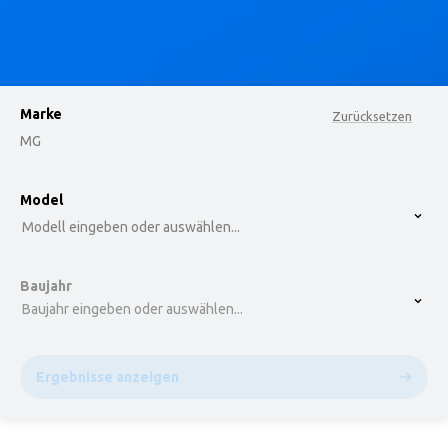
Marke
Zurücksetzen
MG
option , selected.
Model
Select is focused ,type to refine list, press Down t
Modell eingeben oder auswählen...
Baujahr
Baujahr eingeben oder auswählen...
Ergebnisse anzeigen