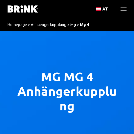
AT
Homepage
>
Anhaengerkupplung
>
Mg
>
Mg 4
MG MG 4
Anhängerkupplu
ng