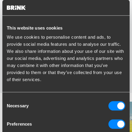
This website uses cookies
Vorteile von Brink
We use cookies to personalise content and ads, to
provide social media features and to analyse our traffic.
Größter Sortiment Anhängerkupplungen
We also share information about your use of our site with
Speziell entwickelt und getestet für Ihr Auto
our social media, advertising and analytics partners who
Sichere und zertifizierte Anhängerkupplungen
Montage in Ihrer Nähe
may combine it with other information that you’ve
Verschiedene Anhängerkupplungen verfügbar für Sie:
provided to them or that they’ve collected from your use
starre, abnehmbare und schwenkbare
of their services.
Consent
Necessary
Selection
Preferences