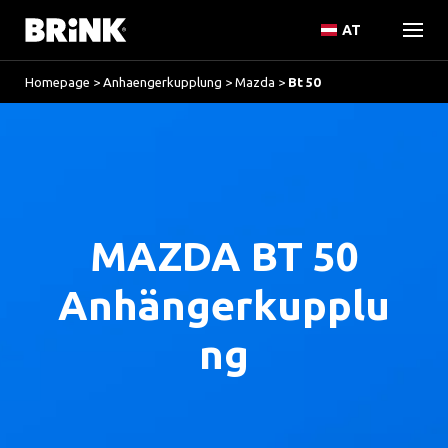
AT
Homepage
>
Anhaengerkupplung
>
Mazda
>
Bt 50
MAZDA BT 50
Anhängerkupplu
ng