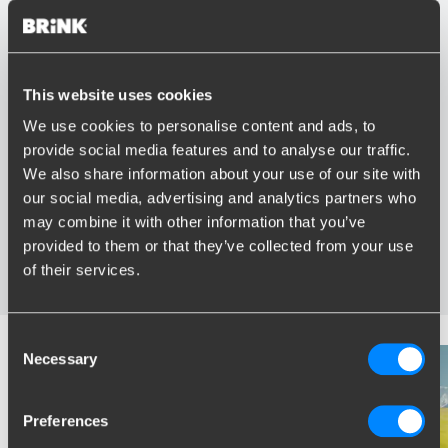
This website uses cookies
Vorteile von Brink
We use cookies to personalise content and ads, to
provide social media features and to analyse our traffic.
Größter Sortiment Anhängerkupplungen
We also share information about your use of our site with
Speziell entwickelt und getestet für Ihr Auto
our social media, advertising and analytics partners who
Sichere und zertifizierte Anhängerkupplungen
Montage in Ihrer Nähe
may combine it with other information that you’ve
Verschiedene Anhängerkupplungen verfügbar für Sie:
provided to them or that they’ve collected from your use
starre, abnehmbare und schwenkbare
of their services.
Consent
Necessary
Selection
Preferences