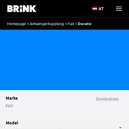
AT
Homepage
>
Anhaengerkupplung
>
Fiat
>
Ducato
Marke
Zurücksetzen
FIAT
option , selected.
Model
Select is focused ,type to refine list, press Down t