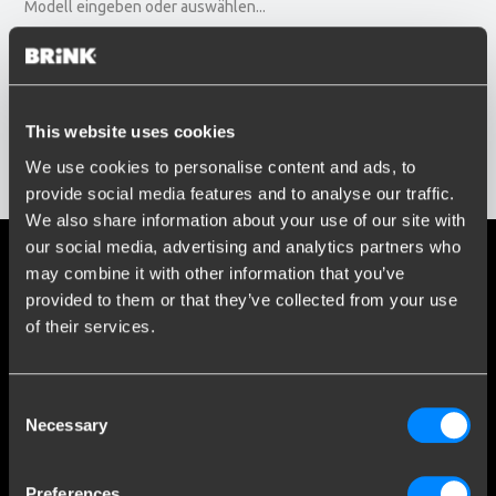
Modell eingeben oder auswählen...
Baujahr
Baujahr eingeben oder auswählen...
Social media
This website uses cookies
Bleiben Sie über unsere neuesten Entwicklungen auf dem
We use cookies to personalise content and ads, to
Ergebnisse anzeigen
Laufenden
provide social media features and to analyse our traffic.
We also share information about your use of our site with
our social media, advertising and analytics partners who
may combine it with other information that you’ve
provided to them or that they’ve collected from your use
Mehr als 120 Jahre Expertise
of their services.
Seit 1903 hat sich Brink von einer kleinen Schmiede zu einem
weltweit führenden Unternehmen im Bereich
Consent
Anhängerkupplungen entwickelt.
Necessary
Selection
Entdecken Sie unsere Geschichte
Preferences