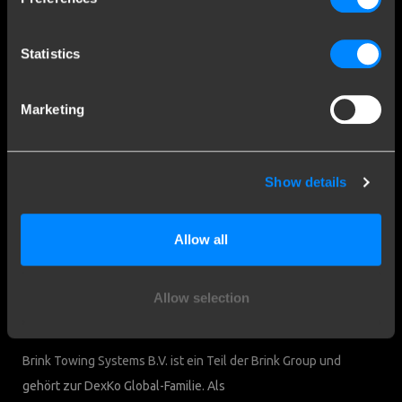
Kundendienst
Statistics
Kontaktieren Sie einen Monteur
Häufig gestellte Fragen
Disclaimer
Marketing
Downloads
Firmendaten
Show details
Brink Towing Systems B.V.
Industrieweg 5
Allow all
7951 CX Staphorst
Handelskammer: 05058752
Niederlande
MwSt: NL805639123B01
Allow selection
Brink & Verbraucher
Brink Towing Systems B.V. ist ein Teil der Brink Group und
gehört zur DexKo Global-Familie. Als