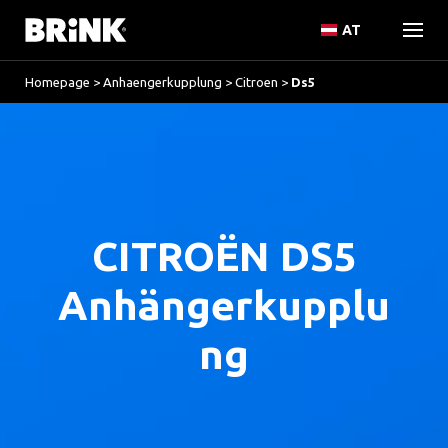
AT
Homepage
>
Anhaengerkupplung
>
Citroen
>
Ds5
CITROËN DS5
Anhängerkupplu
ng