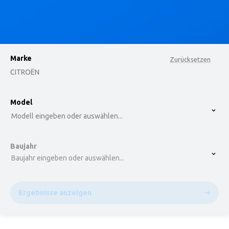
Marke
Zurücksetzen
CITROËN
option , selected.
Model
Select is focused ,type to refine list, press Down t
Modell eingeben oder auswählen...
Baujahr
Baujahr eingeben oder auswählen...
Ergebnisse anzeigen