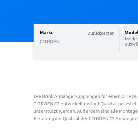
Marke
option
Mode
Zurücksetzen
Model
CITROËN
auswäh
Die Brink Anhängerkupplungen für einen CITROËN
CITROËN C2 entwickelt und auf Qualität getestet 
unterstützt werden. Außerdem sind alle Montagebe
Erklärung der Qualität der CITROËN C2 Anhängerk