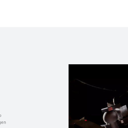
o
gen