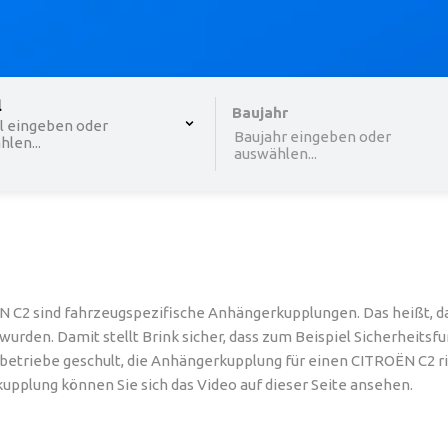
 , selected.
l
Select is focused ,type to refine list, press Down to o
Baujahr
l eingeben oder
Baujahr eingeben oder
len...
auswählen...
 C2 sind fahrzeugspezifische Anhängerkupplungen. Das heißt, da
wurden. Damit stellt Brink sicher, dass zum Beispiel Sicherheit
triebe geschult, die Anhängerkupplung für einen CITROËN C2 richt
upplung können Sie sich das Video auf dieser Seite ansehen.