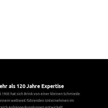
hr als 120 Jahre Expertise
t 1903 hat sich Brink von einer kleinen Schmiede
 einem weltweit führenden Unternehmen im
reich Anhängerkupplungen entwickelt.