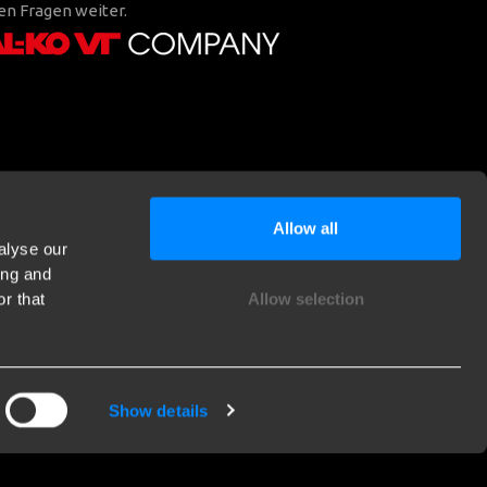
en Fragen weiter.
Allow all
alyse our
ing and
r that
Allow selection
Show details