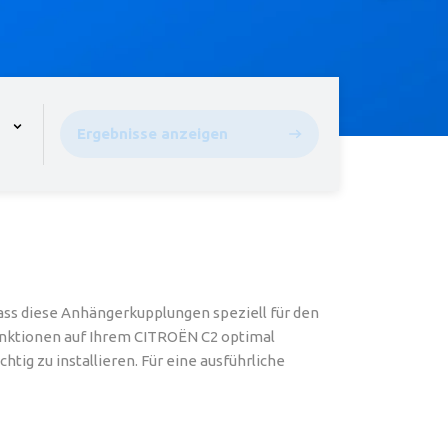
pen the menu,
Ergebnisse anzeigen
ss diese Anhängerkupplungen speziell für den
sfunktionen auf Ihrem CITROËN C2 optimal
ig zu installieren. Für eine ausführliche