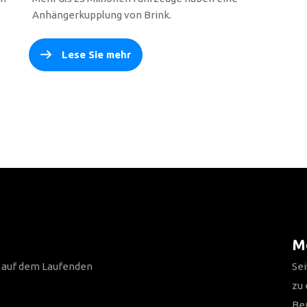
Anhängerkupplung von Brink.
Lese Sie mehr
Me
n auf dem Laufenden
Sei
zu
Be