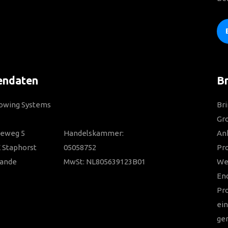
endaten
Br
Towing Systems
Bri
Gro
ieweg 5
Handelskammer:
Anh
 Staphorst
05058752
Pr
lande
MwSt: NL805639123B01
Wer
En
Pr
ein
ger