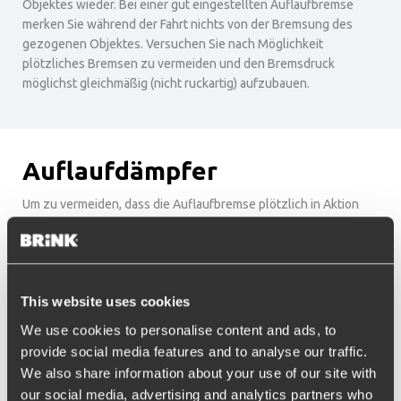
Objektes wieder. Bei einer gut eingestellten Auflaufbremse
merken Sie während der Fahrt nichts von der Bremsung des
gezogenen Objektes. Versuchen Sie nach Möglichkeit
plötzliches Bremsen zu vermeiden und den Bremsdruck
möglichst gleichmäßig (nicht ruckartig) aufzubauen.
Auflaufdämpfer
Um zu vermeiden, dass die Auflaufbremse plötzlich in Aktion
tritt, wenn man vom Gas geht oder leicht bremst, ist ein
Auflaufdämpfer (ein Stoßdämpfer) montiert. Je nach der Masse
des Wohnwagens stehen verschiedene Dämpfer zur
Verfügung. Je schwerer der Anhänger, Wohnwagen, Boots-
This website uses cookies
oder Pferdetrailer, umso größer muss der Dämpfungsfaktor
sein. Sie können die Funktion des Dämpfers kontrollieren, indem
We use cookies to personalise content and ads, to
Sie im (abgekoppelten) Wohnwagen die Handbremse ziehen
provide social media features and to analyse our traffic.
und die Schubstange mit der Hand eindrücken und danach
We also share information about your use of our site with
wieder herausziehen. Das muss (sehr) schwer gehen.
our social media, advertising and analytics partners who