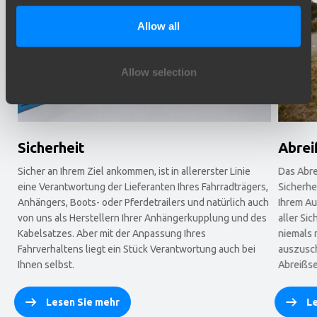
Allow all
Allow selection
Sicherheit
Abrei
Sicher an Ihrem Ziel ankommen, ist in allererster Linie
Das Abre
eine Verantwortung der Lieferanten Ihres Fahrradträgers,
Sicherhe
Anhängers, Boots- oder Pferdetrailers und natürlich auch
Ihrem Au
von uns als Herstellern Ihrer Anhängerkupplung und des
aller Si
Kabelsatzes. Aber mit der Anpassung Ihres
niemals 
Fahrverhaltens liegt ein Stück Verantwortung auch bei
auszusch
Ihnen selbst.
Abreißse
Lesen Sie mehr
L