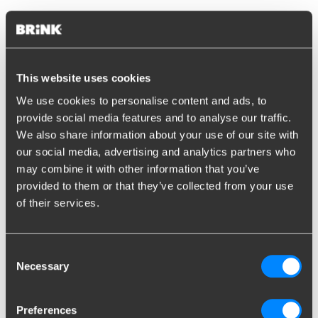
Was ist Zugkraft?
Wie viel Gewicht kann dem Fahrgestell Ihres Autos zugemutet
werden? Welches Gewicht hat das Auto selbst und was ist das
This website uses cookies
Gewicht, mit dem der Motor im Auto belastet werden darf?
We use cookies to personalise content and ads, to
Anhand dieser Fragen legt der Autohersteller fest was ein
provide social media features and to analyse our traffic.
sicheres Zuggewicht für ein Auto ist.
We also share information about your use of our site with
our social media, advertising and analytics partners who
Gebremstes und
may combine it with other information that you’ve
provided to them or that they’ve collected from your use
ungebremstes Gewicht
of their services.
In Ihren Fahrzeugpapieren wird Unterscheid gemacht zwischen
gebremstem Gewicht und ungebremstem Gewicht (bzw.
Anhängelast). Die gebremste Anhängelast ist das
Consent
Höchstgewicht eines Anhängers, Wohnwagens, Boots- oder
Necessary
Selection
Pferdetrailers, der über eine eigene Bremse verfügt. Die
ungebremste Anhängelast ist das Höchstgewicht eines
Preferences
Anhängers, Wohnwagens, Boots- oder Pferdetrailers, der über