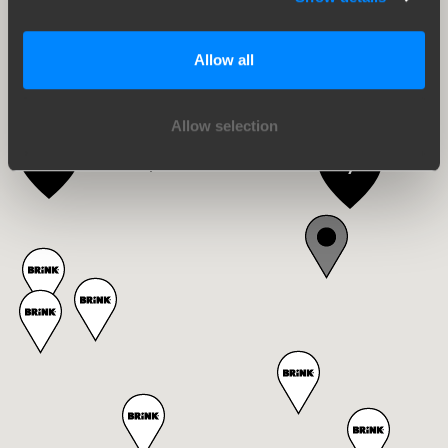
Allow all
15
Allow selection
31
11
7