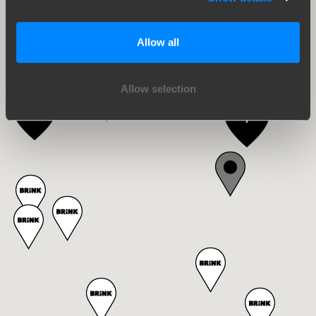
Allow all
15
Allow selection
31
11
7