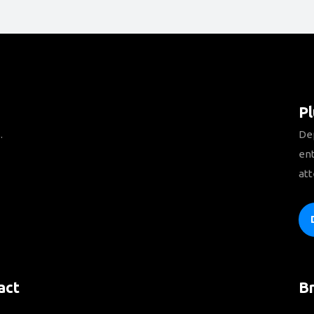
Pl
.
Dep
ent
att
act
B