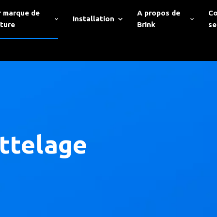
r marque de
A propos de
Co
Installation
iture
Brink
se
ttelage