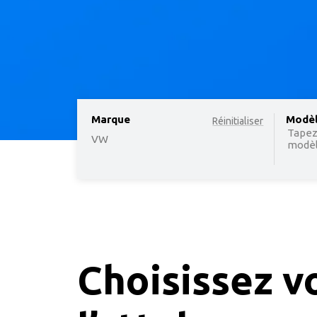
Marque
option
Modè
Réinitialiser
Tapez
VW
modèle
Choisissez v