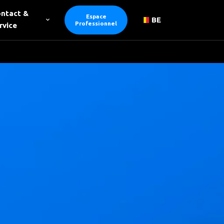
ntact &
Espace
BE
Professionnel
rvice