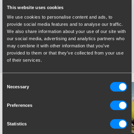
This website uses cookies
Avantages de Brink
We use cookies to personalise content and ads, to
provide social media features and to analyse our traffic.
We also share information about your use of our site with
Le plus vaste assortiment en France
Attelage spécialement développé pour votre véhicule
our social media, advertising and analytics partners who
Attelages certifies fiable
may combine it with other information that you’ve
Installation près de chez vous
provided to them or that they’ve collected from your use
Testés dans des conditions extrêmes
of their services.
Consent
Necessary
Selection
Preferences
Statistics