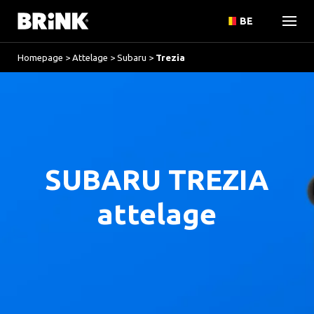
BE
Homepage
>
Attelage
>
Subaru
>
Trezia
SUBARU TREZIA
attelage