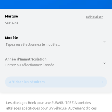
Marque
Réinitialiser
SUBARU
option , selected.
Modèle
Select is focused ,type to refine list, press Down t
Tapez ou sélectionnez le modèle...
Année d'immatriculation
Entrez ou sélectionnez l'année...
Afficher les résultats
Les attelages Brink pour une SUBARU TREZIA sont des
attelages spécifiques pour un véhicule. Autrement dit, ces