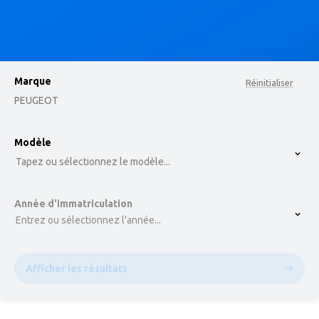
Marque
Réinitialiser
PEUGEOT
option , selected.
Modèle
Select is focused ,type to refine list, press Down t
Tapez ou sélectionnez le modèle...
Année d'immatriculation
Entrez ou sélectionnez l'année...
Afficher les résultats