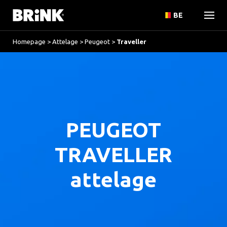
BE
Homepage
>
Attelage
>
Peugeot
>
Traveller
PEUGEOT
TRAVELLER
attelage