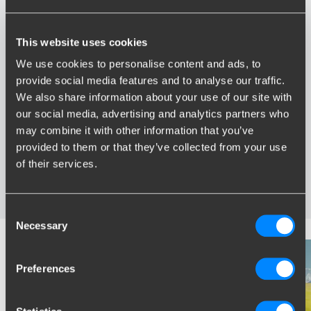
This website uses cookies
We use cookies to personalise content and ads, to
provide social media features and to analyse our traffic.
Avantages de Brink
We also share information about your use of our site with
our social media, advertising and analytics partners who
Le plus vaste assortiment en France
may combine it with other information that you’ve
Attelage spécialement développé pour votre véhicule
provided to them or that they’ve collected from your use
Attelages certifies fiable
of their services.
Installation près de chez vous
Testés dans des conditions extrêmes
Consent
Necessary
Selection
Preferences