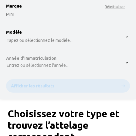
Marque
Réinitialiser
MINI
option , selected.
Modèle
Select is focused ,type to refine list, press Down t
Tapez ou sélectionnez le modèle...
Année d'immatriculation
Entrez ou sélectionnez l'année...
Afficher les résultats
Choisissez votre type et
trouvez l’attelage