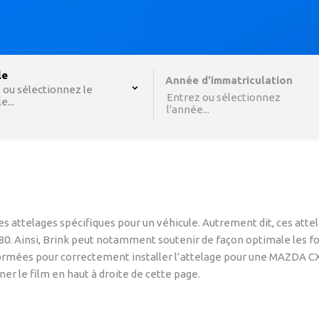
 , selected.
le
Select is focused ,type to refine list, press Down to o
Année d'immatriculation
 ou sélectionnez le
Entrez ou sélectionnez
...
l'année...
s attelages spécifiques pour un véhicule. Autrement dit, ces att
 80. Ainsi, Brink peut notamment soutenir de façon optimale les f
formées pour correctement installer l’attelage pour une MAZDA CX 8
er le film en haut à droite de cette page.