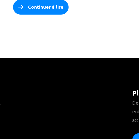
Continuer à lire
Pl
.
Dep
ent
att