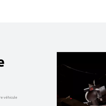
e
e véhicule