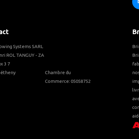
act
B
Towing Systems SARL
Bri
nri ROL TANGUY - ZA
Bri
x 3 7
fab
Bétheny
Chambre du
nos
Commerce: 05058752
imp
liv
ave
con
aid