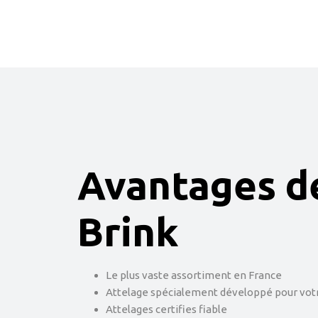
Avantages d
Brink
Le plus vaste assortiment en France
Attelage spécialement développé pour votr
Attelages certifies fiable