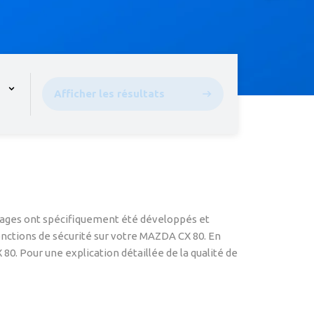
pen the menu,
Afficher les résultats
elages ont spécifiquement été développés et
onctions de sécurité sur votre MAZDA CX 80. En
0. Pour une explication détaillée de la qualité de