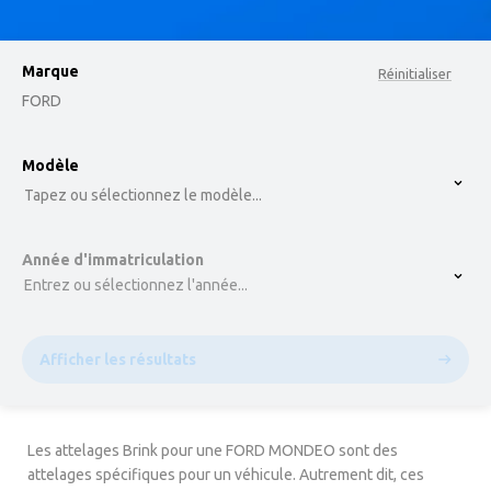
Marque
Réinitialiser
FORD
option , selected.
Modèle
Select is focused ,type to refine list, press Down t
Tapez ou sélectionnez le modèle...
Année d'immatriculation
Entrez ou sélectionnez l'année...
Afficher les résultats
Les attelages Brink pour une FORD MONDEO sont des
attelages spécifiques pour un véhicule. Autrement dit, ces