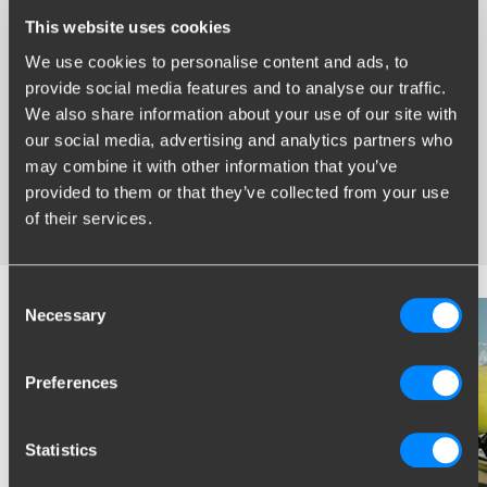
This website uses cookies
Avantages de Brink
We use cookies to personalise content and ads, to
provide social media features and to analyse our traffic.
We also share information about your use of our site with
Le plus vaste assortiment en France
Attelage spécialement développé pour votre véhicule
our social media, advertising and analytics partners who
Attelages certifies fiable
may combine it with other information that you’ve
Installation près de chez vous
provided to them or that they’ve collected from your use
Testés dans des conditions extrêmes
of their services.
Consent
Necessary
Selection
Preferences
Statistics