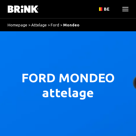
BE
Homepage
>
Attelage
>
Ford
>
Mondeo
FORD MONDEO
attelage