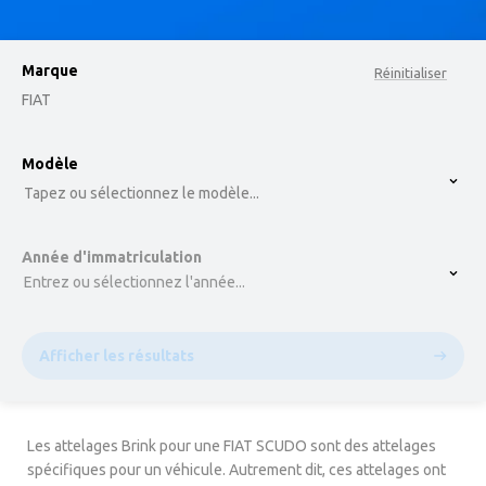
Marque
Réinitialiser
FIAT
option , selected.
Modèle
Select is focused ,type to refine list, press Down t
Tapez ou sélectionnez le modèle...
Année d'immatriculation
Entrez ou sélectionnez l'année...
Afficher les résultats
Les attelages Brink pour une FIAT SCUDO sont des attelages
spécifiques pour un véhicule. Autrement dit, ces attelages ont