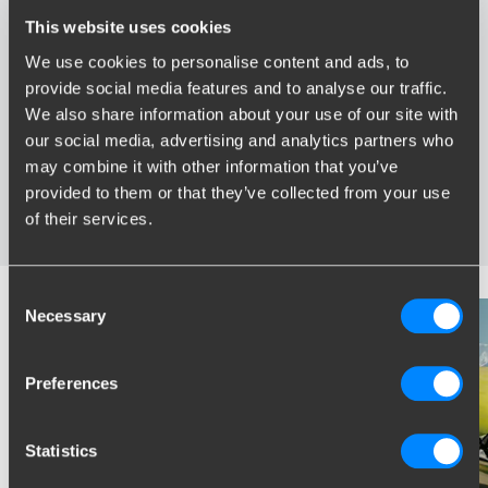
This website uses cookies
Avantages de Brink
We use cookies to personalise content and ads, to
provide social media features and to analyse our traffic.
We also share information about your use of our site with
Le plus vaste assortiment en France
Attelage spécialement développé pour votre véhicule
our social media, advertising and analytics partners who
Attelages certifies fiable
may combine it with other information that you’ve
Installation près de chez vous
provided to them or that they’ve collected from your use
Testés dans des conditions extrêmes
of their services.
Consent
Necessary
Selection
Preferences
Statistics