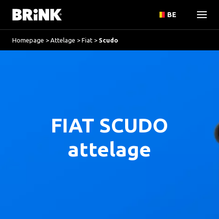
BE
Homepage
>
Attelage
>
Fiat
>
Scudo
FIAT SCUDO
attelage