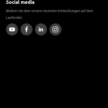
Social media
Bleiben Sie über unsere neuesten Entwicklungen auf dem
Laufenden
Mehr als 120 Jahre Expertise
Seit 1903 hat sich Brink, einst als kleine Schmiede in Assen
gegründet, zu einem weltweiten Marktführer im Bereich
Anhängerkupplungen entwickelt.
Entdecken Sie unsere Geschichte
Kundendienst
Kontaktieren Sie einen Monteur
Häufig gestellte Fragen