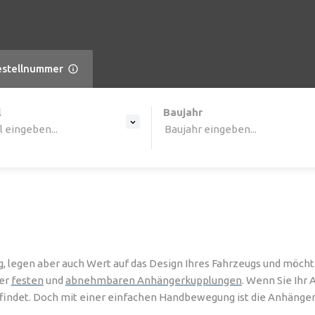
estellnummer
ine list, press Down to open the menu,
l
Baujahr
 eingeben...
Baujahr eingeben...
, legen aber auch Wert auf das Design Ihres Fahrzeugs und möc
rer
festen
und
abnehmbaren Anhängerkupplungen
. Wenn Sie Ihr 
findet. Doch mit einer einfachen Handbewegung ist die Anhänge