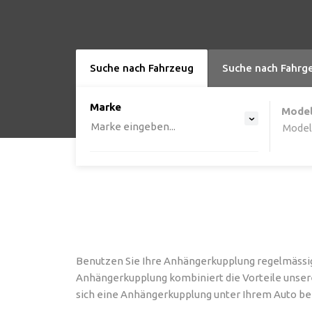
Suche nach Fahrzeug
Suche nach Fahrg
option , selected.
Marke
Select is focused ,type to ref
Mode
Marke eingeben...
Modell
Benutzen Sie Ihre Anhängerkupplung regelmässig
Anhängerkupplung kombiniert die Vorteile unse
sich eine Anhängerkupplung unter Ihrem Auto be