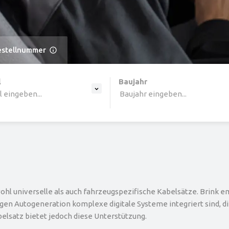
estellnummer
ine list, press Down to open the menu,
l
Baujahr
 eingeben...
Baujahr eingeben...
hl universelle als auch fahrzeugspezifische Kabelsätze. Brink 
igen Autogeneration komplexe digitale Systeme integriert sind, d
elsatz bietet jedoch diese Unterstützung.