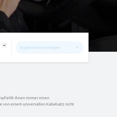
Ergebnisse anzeigen
empfiehlt Ihnen immer einen
ie von einem universellen Kabelsatz nicht