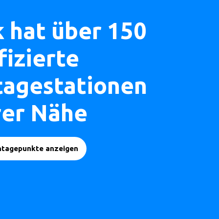
k hat über 150
fizierte
agestationen
hrer Nähe
ntagepunkte anzeigen