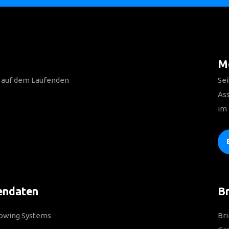
Me
n auf dem Laufenden
Sei
As
im
endaten
Br
Towing Systems
Bri