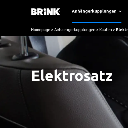
Anhängerkupplungen
Homepage
>
Anhaengerkupplungen
>
Kaufen
>
Elekt
Elektrosatz