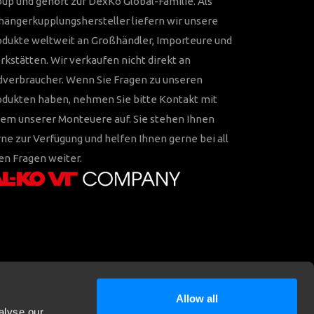
up und gehört zur DexKo Global-Familie. Als
ängerkupplungshersteller liefern wir unsere
odukte weltweit an Großhändler, Importeure und
kstätten. Wir verkaufen nicht direkt an
dverbraucher. Wenn Sie Fragen zu unseren
odukten haben, nehmen Sie bitte Kontakt mit
em unserer Monteuere auf. Sie stehen Ihnen
ne zur Verfügung und helfen Ihnen gerne bei all
en Fragen weiter.
Allow all
alyse our