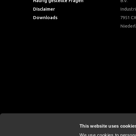
Häufig gestellte Fragen
B.V.
Disclaimer
Industr
Downloads
7951 CX
Nieder
This website uses cookie
We use cookies to personal