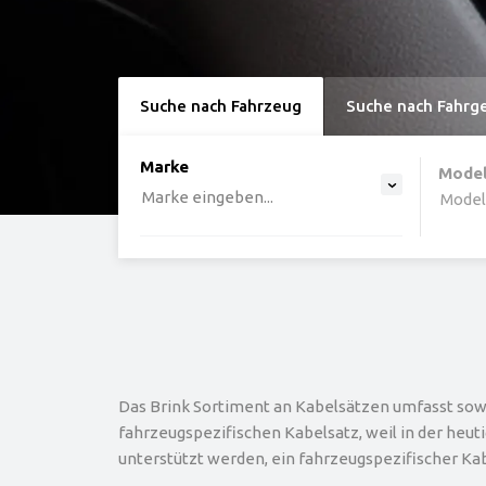
Suche nach Fahrzeug
Suche nach Fahrg
option , selected.
Marke
Select is focused ,type to ref
Mode
Marke eingeben...
Modell
Das Brink Sortiment an Kabelsätzen umfasst sowo
fahrzeugspezifischen Kabelsatz, weil in der heut
unterstützt werden, ein fahrzeugspezifischer Kab