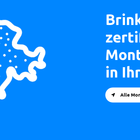
Brin
zerti
Mont
in I
Alle Mo