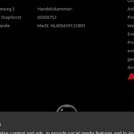
Gro
ieweg 5
Handelskammer:
Anh
 Staphorst
05058752
Pr
lande
MwSt: NL805639123B01
Wer
En
Pr
ein
ger
Ihr
s
ise content and ads, to provide social media features and to an