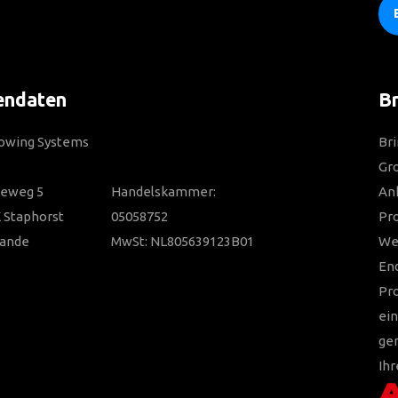
endaten
Br
Towing Systems
Bri
Gro
ieweg 5
Handelskammer:
Anh
 Staphorst
05058752
Pr
lande
MwSt: NL805639123B01
Wer
En
Pr
ein
ger
Ihr