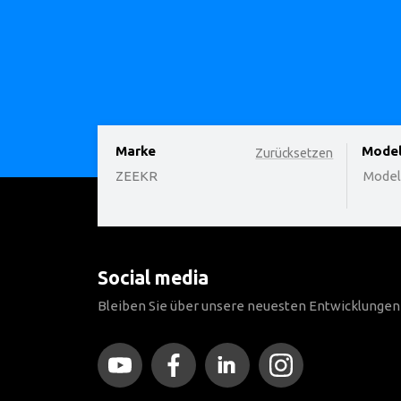
Marke
option
Mode
Zurücksetzen
ZEEKR
Modell
Social media
Bleiben Sie über unsere neuesten Entwicklunge