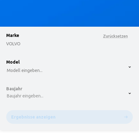
Marke
Zurücksetzen
VOLVO
option , selected.
Model
Select is focused ,type to refine list, press Down t
Modell eingeben...
Baujahr
Baujahr eingeben...
Ergebnisse anzeigen