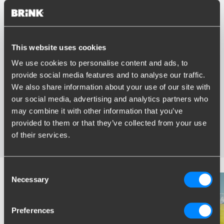
This website uses cookies
Vorteile von Brink
We use cookies to personalise content and ads, to
provide social media features and to analyse our traffic.
Größter Sortiment Anhängerkupplungen
We also share information about your use of our site with
Speziell entwickelt und getestet für Ihr Auto
our social media, advertising and analytics partners who
Sichere und zertifizierte Anhängerkupplungen
Montage in Ihrer Nähe
may combine it with other information that you’ve
Verschiedene Anhängerkupplungen verfügbar für Sie:
provided to them or that they’ve collected from your use
starre, abnehmbare und schwenkbare
of their services.
Consent
Necessary
Selection
Preferences