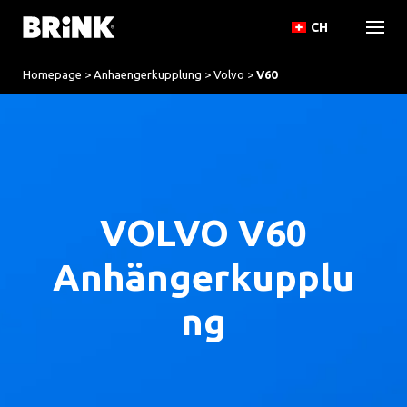
CH
Homepage
>
Anhaengerkupplung
>
Volvo
>
V60
VOLVO V60
Anhängerkupplu
ng