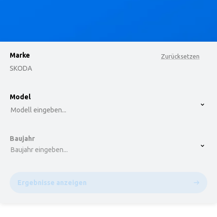
Marke
Zurücksetzen
SKODA
option , selected.
Model
Select is focused ,type to refine list, press Down t
Modell eingeben...
Baujahr
Baujahr eingeben...
Ergebnisse anzeigen