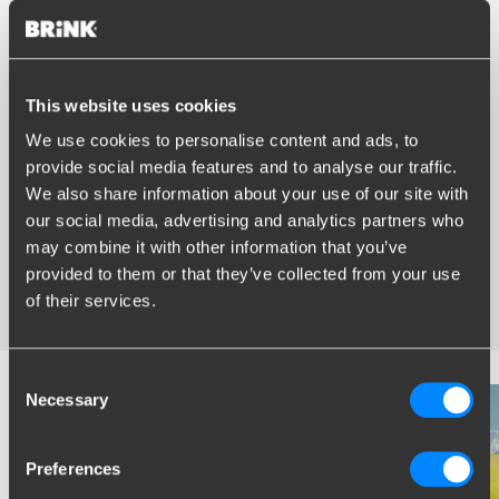
This website uses cookies
Vorteile von Brink
We use cookies to personalise content and ads, to
provide social media features and to analyse our traffic.
Größter Sortiment Anhängerkupplungen
We also share information about your use of our site with
Speziell entwickelt und getestet für Ihr Auto
our social media, advertising and analytics partners who
Sichere und zertifizierte Anhängerkupplungen
Montage in Ihrer Nähe
may combine it with other information that you’ve
Verschiedene Anhängerkupplungen verfügbar für Sie:
provided to them or that they’ve collected from your use
starre, abnehmbare und schwenkbare
of their services.
Consent
Necessary
Selection
Preferences