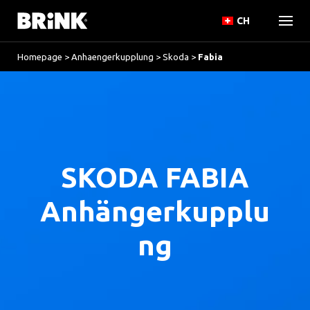
CH
Homepage
>
Anhaengerkupplung
>
Skoda
>
Fabia
SKODA FABIA
Anhängerkupplu
ng