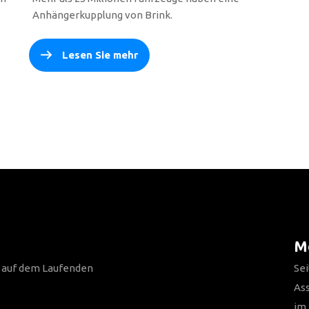
Anhängerkupplung von Brink.
Lesen Sie mehr
Me
n auf dem Laufenden
Sei
As
im