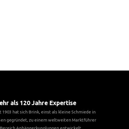
hr als 120 Jahre Expertise
t 1903 hat sich Brink, einst als kleine Schmiede in
sen gegründet, zu einem weltweiten Marktführer
 Bereich Anhängerkupplungen entwickelt.