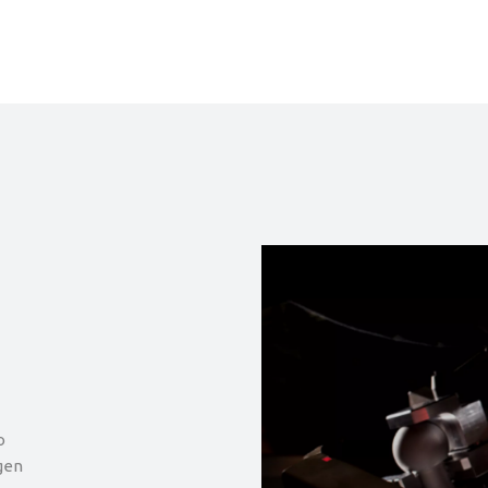
o
gen