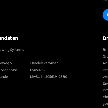
endaten
Br
Towing Systems
Bri
Gro
ieweg 5
Handelskammer:
Anh
 Staphorst
05058752
Pr
lande
MwSt: NL805639123B01
Wer
En
Pr
ein
ger