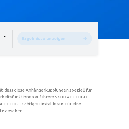
pen the menu,
Ergebnisse anzeigen
, dass diese Anhängerkupplungen speziell für
cherheitsfunktionen auf Ihrem SKODA E CITIGO
 CITIGO richtig zu installieren. Für eine
ite ansehen.