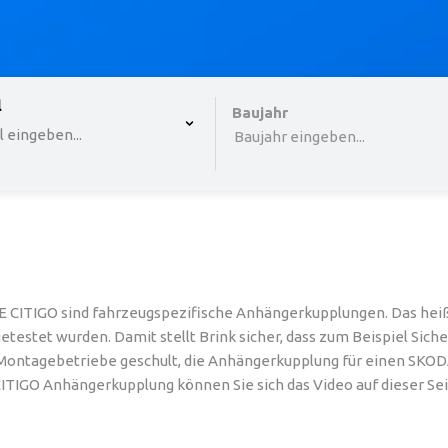
 , selected.
l
Select is focused ,type to refine list, press Down to o
Baujahr
 eingeben...
Baujahr eingeben...
 CITIGO sind fahrzeugspezifische Anhängerkupplungen. Das heißt
etestet wurden. Damit stellt Brink sicher, dass zum Beispiel Si
ontagebetriebe geschult, die Anhängerkupplung für einen SKODA E
CITIGO Anhängerkupplung können Sie sich das Video auf dieser Se