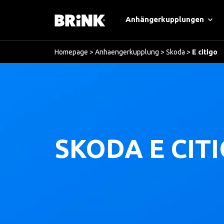
Anhängerkupplungen
Homepage
>
Anhaengerkupplung
>
Skoda
>
E citigo
SKODA E CIT