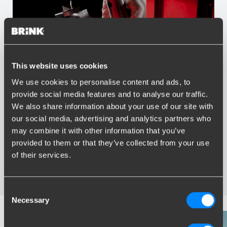
This website uses cookies
We use cookies to personalise content and ads, to
Vorteile von Brink
provide social media features and to analyse our traffic.
We also share information about your use of our site with
Größter Sortiment Anhängerkupplungen
our social media, advertising and analytics partners who
Speziell entwickelt und getestet für Ihr Auto
may combine it with other information that you’ve
Sichere und zertifizierte Anhängerkupplungen
provided to them or that they’ve collected from your use
Montage in Ihrer Nähe
of their services.
Verschiedene Anhängerkupplungen verfügbar für Sie:
starre, abnehmbare und schwenkbare
Consent
Necessary
Selection