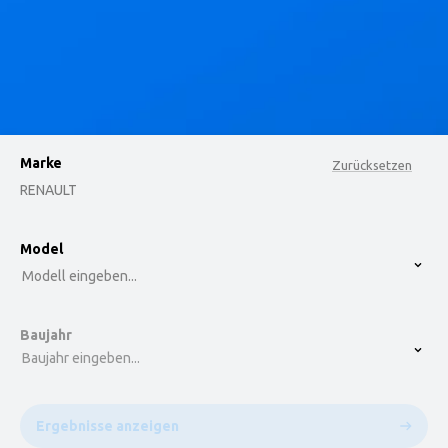
Marke
Zurücksetzen
RENAULT
option , selected.
Model
Select is focused ,type to refine list, press Down t
Modell eingeben...
Baujahr
Baujahr eingeben...
Ergebnisse anzeigen