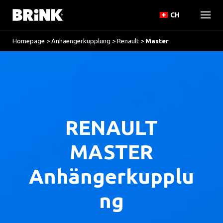
CH
Homepage
>
Anhaengerkupplung
>
Renault
>
Master
RENAULT
MASTER
Anhängerkupplu
ng