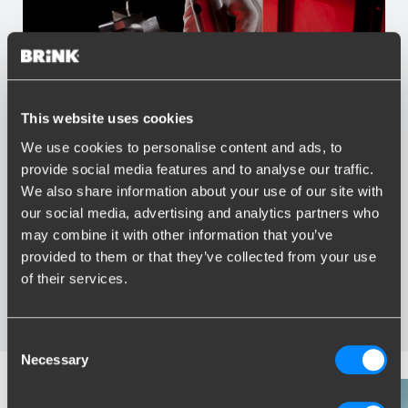
This website uses cookies
We use cookies to personalise content and ads, to
Vorteile von Brink
provide social media features and to analyse our traffic.
We also share information about your use of our site with
Größter Sortiment Anhängerkupplungen
our social media, advertising and analytics partners who
Speziell entwickelt und getestet für Ihr Auto
may combine it with other information that you’ve
Sichere und zertifizierte Anhängerkupplungen
provided to them or that they’ve collected from your use
Montage in Ihrer Nähe
of their services.
Verschiedene Anhängerkupplungen verfügbar für Sie:
starre, abnehmbare und schwenkbare
Consent
Necessary
Selection