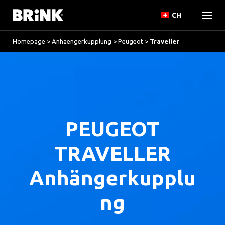
CH
Homepage
>
Anhaengerkupplung
>
Peugeot
>
Traveller
PEUGEOT
TRAVELLER
Anhängerkupplu
ng