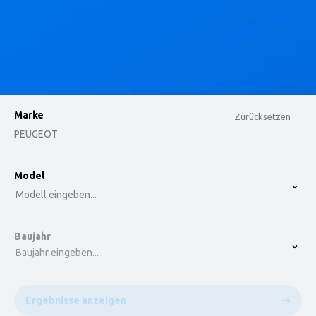
Marke
Zurücksetzen
PEUGEOT
option , selected.
Model
Select is focused ,type to refine list, press Down t
Modell eingeben...
Baujahr
Baujahr eingeben...
Ergebnisse anzeigen