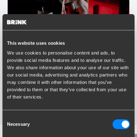
This website uses cookies
We use cookies to personalise content and ads, to
provide social media features and to analyse our traffic.
Vorteile von Brink
We also share information about your use of our site with
our social media, advertising and analytics partners who
Größter Sortiment Anhängerkupplungen
may combine it with other information that you’ve
Speziell entwickelt und getestet für Ihr Auto
Sichere und zertifizierte Anhängerkupplungen
provided to them or that they’ve collected from your use
Montage in Ihrer Nähe
of their services.
Verschiedene Anhängerkupplungen verfügbar für Sie:
starre, abnehmbare und schwenkbare
Consent
Necessary
Selection