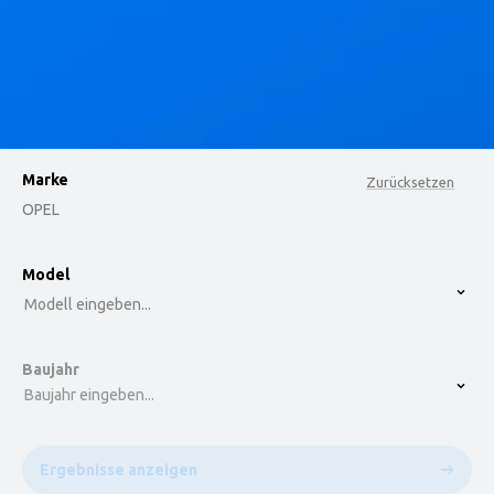
Marke
Zurücksetzen
OPEL
option , selected.
Model
Select is focused ,type to refine list, press Down t
Modell eingeben...
Baujahr
Baujahr eingeben...
Ergebnisse anzeigen