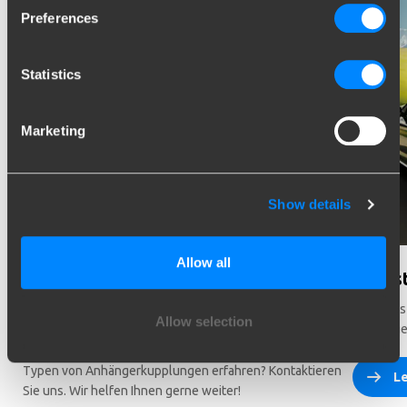
Preferences
Statistics
Marketing
Show details
Allow all
Können wir Ihnen bei der Auswahl
Wusst
helfen?
Mehr als
Allow selection
Anhänger
Brauchen Sie Hilfe bei der Auswahl des richtigen
Fahrzeugs? Sie möchten mehr über die verschiedenen
Typen von Anhängerkupplungen erfahren? Kontaktieren
L
Sie uns. Wir helfen Ihnen gerne weiter!