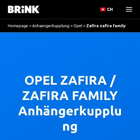
CH
Homepage
>
Anhaengerkupplung
>
Opel
>
Zafira zafira family
OPEL ZAFIRA /
ZAFIRA FAMILY
Anhängerkupplu
ng