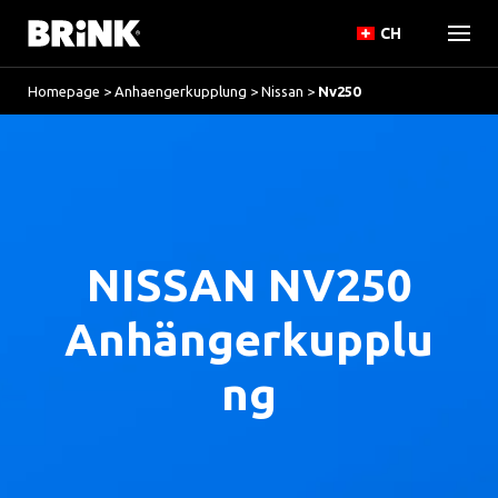
CH
Homepage
>
Anhaengerkupplung
>
Nissan
>
Nv250
NISSAN NV250
Anhängerkupplu
ng