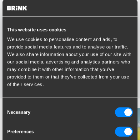
This website uses cookies
Vorteile von Brink
We use cookies to personalise content and ads, to
provide social media features and to analyse our traffic.
Größter Sortiment Anhängerkupplungen
We also share information about your use of our site with
Speziell entwickelt und getestet für Ihr Auto
our social media, advertising and analytics partners who
Sichere und zertifizierte Anhängerkupplungen
Montage in Ihrer Nähe
may combine it with other information that you’ve
Verschiedene Anhängerkupplungen verfügbar für Sie:
provided to them or that they’ve collected from your use
starre, abnehmbare und schwenkbare
of their services.
Consent
Necessary
Selection
Preferences