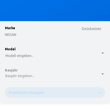
Marke
Zurücksetzen
NISSAN
option , selected.
Model
Select is focused ,type to refine list, press Down t
Modell eingeben...
Baujahr
Baujahr eingeben...
Ergebnisse anzeigen