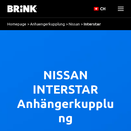
CH
Homepage
>
Anhaengerkupplung
>
Nissan
>
Interstar
NISSAN
INTERSTAR
Anhängerkupplu
ng