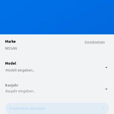
Marke
Zurücksetzen
NISSAN
option , selected.
Model
Select is focused ,type to refine list, press Down t
Modell eingeben...
Baujahr
Baujahr eingeben...
Ergebnisse anzeigen