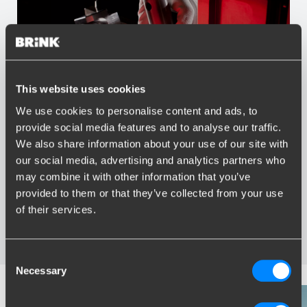
This website uses cookies
We use cookies to personalise content and ads, to
Vorteile von Brink
provide social media features and to analyse our traffic.
We also share information about your use of our site with
Größter Sortiment Anhängerkupplungen
our social media, advertising and analytics partners who
Speziell entwickelt und getestet für Ihr Auto
may combine it with other information that you’ve
Sichere und zertifizierte Anhängerkupplungen
provided to them or that they’ve collected from your use
Montage in Ihrer Nähe
of their services.
Verschiedene Anhängerkupplungen verfügbar für Sie:
starre, abnehmbare und schwenkbare
Consent
Necessary
Selection