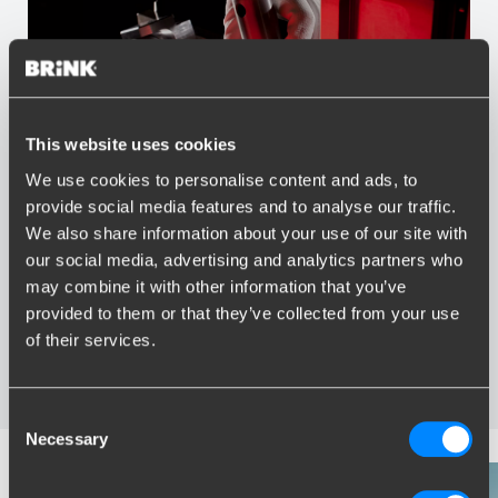
This website uses cookies
We use cookies to personalise content and ads, to
Vorteile von Brink
provide social media features and to analyse our traffic.
We also share information about your use of our site with
Größter Sortiment Anhängerkupplungen
our social media, advertising and analytics partners who
Speziell entwickelt und getestet für Ihr Auto
may combine it with other information that you’ve
Sichere und zertifizierte Anhängerkupplungen
provided to them or that they’ve collected from your use
Montage in Ihrer Nähe
of their services.
Verschiedene Anhängerkupplungen verfügbar für Sie:
starre, abnehmbare und schwenkbare
Consent
Necessary
Selection