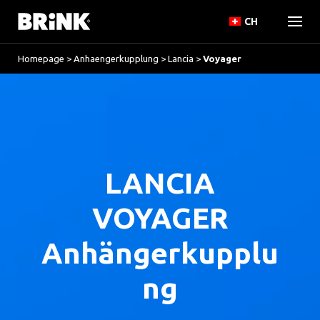
CH
Homepage
>
Anhaengerkupplung
>
Lancia
>
Voyager
LANCIA
VOYAGER
Anhängerkupplu
ng