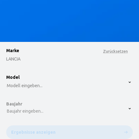
Marke
Zurücksetzen
LANCIA
option , selected.
Model
Select is focused ,type to refine list, press Down t
Modell eingeben...
Baujahr
Baujahr eingeben...
Ergebnisse anzeigen