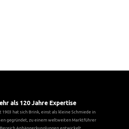
hr als 120 Jahre Expertise
t 1903 hat sich Brink, einst als kleine Schmiede in
sen gegründet, zu einem weltweiten Marktführer
 Bereich Anhängerkupplungen entwickelt.