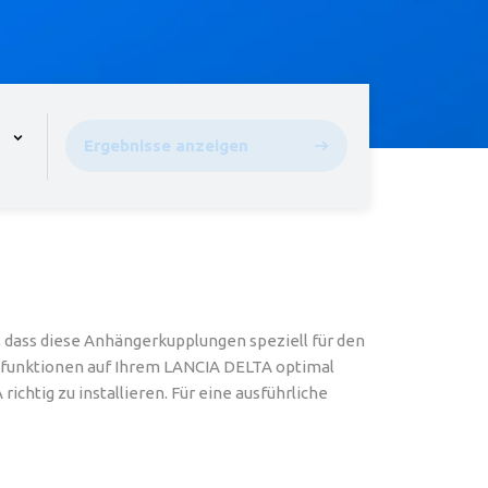
pen the menu,
Ergebnisse anzeigen
dass diese Anhängerkupplungen speziell für den
itsfunktionen auf Ihrem LANCIA DELTA optimal
htig zu installieren. Für eine ausführliche