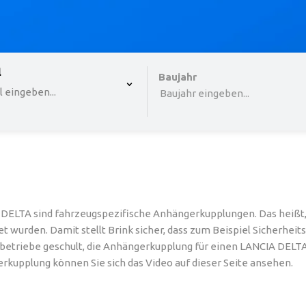
 , selected.
l
Select is focused ,type to refine list, press Down to o
Baujahr
 eingeben...
Baujahr eingeben...
DELTA sind fahrzeugspezifische Anhängerkupplungen. Das heißt, 
t wurden. Damit stellt Brink sicher, dass zum Beispiel Sicherhe
triebe geschult, die Anhängerkupplung für einen LANCIA DELTA ric
rkupplung können Sie sich das Video auf dieser Seite ansehen.