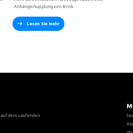
Anhängerkupplung von Brink.
Lesen Sie mehr
Me
n auf dem Laufenden
Sei
As
im