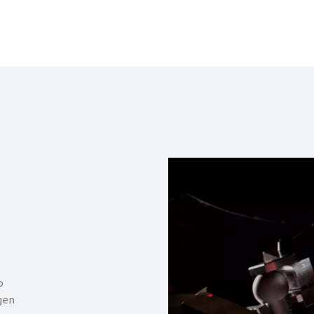
o
gen