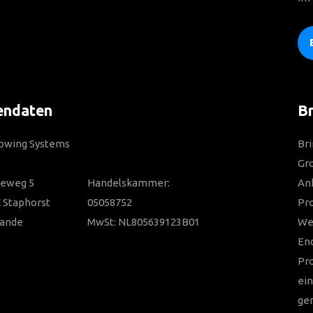
endaten
Br
Towing Systems
Bri
Gro
ieweg 5
Handelskammer:
Anh
 Staphorst
05058752
Pr
lande
MwSt: NL805639123B01
Wer
En
Pr
ein
ger