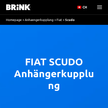
CH
Homepage
>
Anhaengerkupplung
>
Fiat
>
Scudo
FIAT SCUDO
Anhängerkupplu
ng