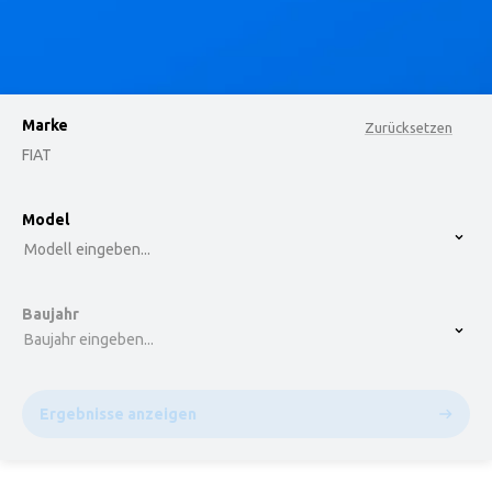
Marke
Zurücksetzen
FIAT
option , selected.
Model
Select is focused ,type to refine list, press Down t
Modell eingeben...
Baujahr
Baujahr eingeben...
Ergebnisse anzeigen