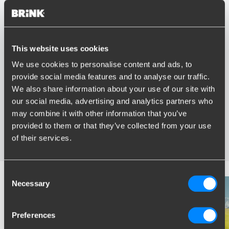
This website uses cookies
Vorteile von Brink
We use cookies to personalise content and ads, to
provide social media features and to analyse our traffic.
Größter Sortiment Anhängerkupplungen
We also share information about your use of our site with
Speziell entwickelt und getestet für Ihr Auto
our social media, advertising and analytics partners who
Sichere und zertifizierte Anhängerkupplungen
Montage in Ihrer Nähe
may combine it with other information that you’ve
Verschiedene Anhängerkupplungen verfügbar für Sie:
provided to them or that they’ve collected from your use
starre, abnehmbare und schwenkbare
of their services.
Consent
Necessary
Selection
Preferences