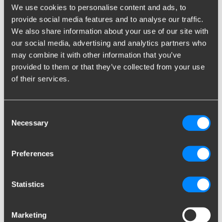
We use cookies to personalise content and ads, to
provide social media features and to analyse our traffic.
We also share information about your use of our site with
our social media, advertising and analytics partners who
Inviare
may combine it with other information that you’ve
provided to them or that they’ve collected from your use
of their services.
Modulo richiesta targhetta
gancio
Consent
Necessary
Il duplicato della targhetta del gancio può essere richiesta in
Selection
caso di perdita, non leggibilità oppure per colludo periodico.
Preferences
Ricordiamo che il collaudo è subordinato all’accettazione della
pratica da parte della Motorizzazione Civile di competenza con
le specifiche da essa imposte quindi invitiamo prima a verificare
Statistics
la fattibilità.
Per verificare se è possibile emettere il duplicato della
Marketing
targhetta, conoscere i costi e le modalità vi invitiamo a compilare