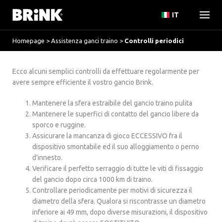
IT
Homepage
>
Assistenza ganci traino
>
Controlli periodici
Ecco alcuni semplici controlli da effettuare regolarmente per
avere sempre efficiente il vostro gancio Brink.
Mantenere la sfera estraibile del gancio traino pulita
Mantenere le superfici di contatto del gancio libere da
sporco e ruggine.
Assicurare la mancanza di gioco ECCESSIVO fra il
dispositivo smontabile ed il suo alloggiamento o perno
d’innesto.
Verificare il perfetto serraggio di tutte le viti di fissaggio
del gancio dopo circa 1000 km di traino.
Controllare periodicamente per motivi di sicurezza il
diametro della sfera. Qualora si riscontrasse un diametro
inferiore ai 49 mm, dopo diverse misurazioni, il dispositivo