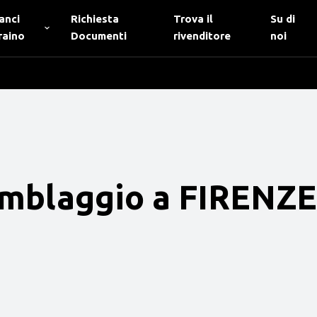
anci
Richiesta
Trova il
Su di
raino
Documenti
rivenditore
noi
emblaggio a FIRENZE