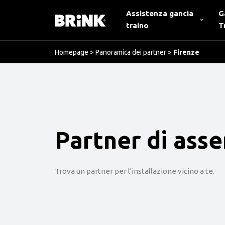
Assistenza gancia
G
traino
T
Homepage
>
Panoramica dei partner
>
Firenze
Partner di ass
Trova un partner per l'installazione vicino a te.