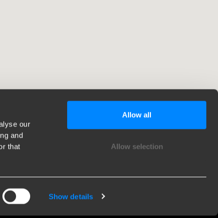
Allow all
alyse our
ing and
r that
Allow selection
ù di 120 anni di esperienza
 1903, Brink è cresciuta da una piccola fucina a
Show details
azienda leader mondiale nel settore delle ganci