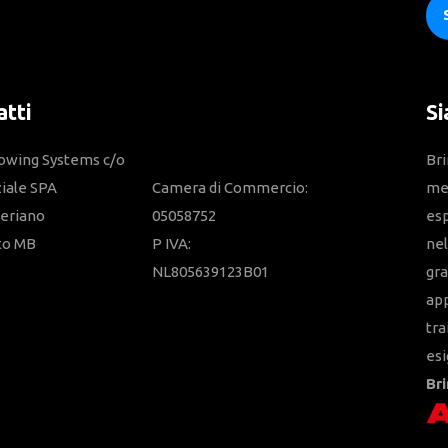
tti
Si
owing Systems c/o
Bri
ziale SPA
Camera di Commercio:
mem
eriano
05058752
esp
to MB
P IVA:
nel
NL805639123B01
gra
app
tra
es
Bri