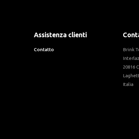
Assistenza clienti
Conta
Contatto
Brink T
Cookies
Interla
20816 C
Laghet
Italia