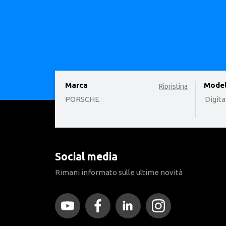
Marca
option
Model
Ripristina
PORSCHE
Digita
Social media
Rimani informato sulle ultime novità