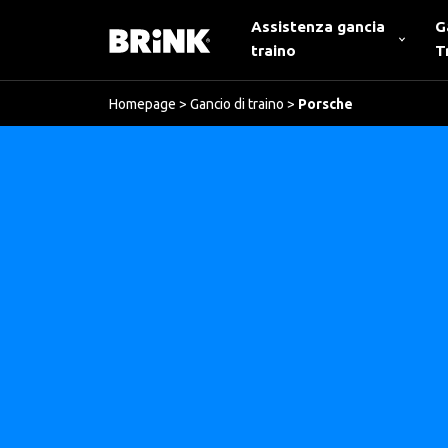
Assistenza gancia
G
traino
T
Homepage
>
Gancio di traino
>
Porsche