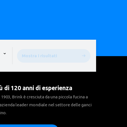
pen the menu,
Mostra i risultati
ù di 120 anni di esperienza
 1903, Brink è cresciuta da una piccola fucina a
azienda leader mondiale nel settore delle ganci
ino.