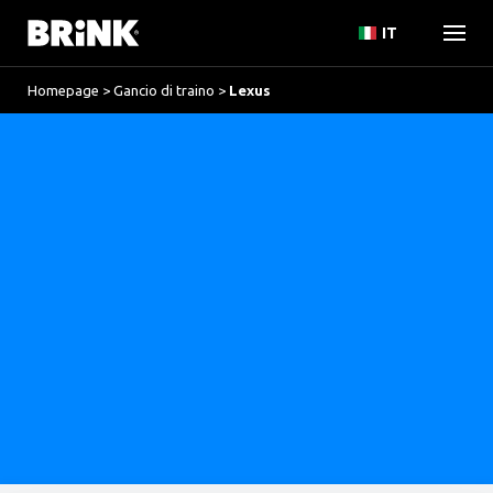
IT
Homepage
>
Gancio di traino
>
Lexus