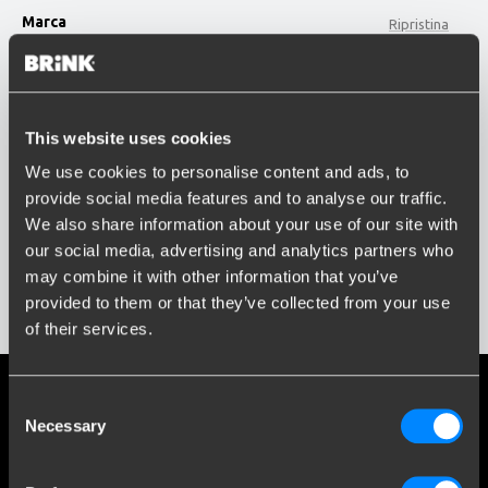
Marca
Ripristina
LEXUS
option , selected.
Modello
Select is focused ,type to refine list, press Down t
This website uses cookies
Digita o seleziona il modello...
We use cookies to personalise content and ads, to
provide social media features and to analyse our traffic.
Anno di costruzione
We also share information about your use of our site with
Inserisci o seleziona l'anno...
Social media
our social media, advertising and analytics partners who
may combine it with other information that you’ve
Rimani informato sulle ultime novità
provided to them or that they’ve collected from your use
Mostra i risultati
of their services.
Più di 120 anni di esperienza
Consent
Necessary
Selection
Dal 1903, Brink è cresciuta da una piccola fucina a un'azienda
leader mondiale nel settore delle ganci traino.