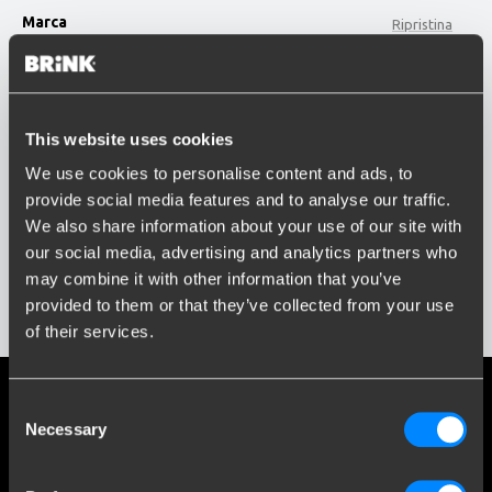
Marca
Ripristina
JAECOO
option , selected.
Modello
Select is focused ,type to refine list, press Down t
This website uses cookies
Digita o seleziona il modello...
We use cookies to personalise content and ads, to
provide social media features and to analyse our traffic.
Anno di costruzione
We also share information about your use of our site with
Inserisci o seleziona l'anno...
Social media
our social media, advertising and analytics partners who
may combine it with other information that you’ve
Rimani informato sulle ultime novità
provided to them or that they’ve collected from your use
Mostra i risultati
of their services.
Più di 120 anni di esperienza
Consent
Necessary
Selection
Dal 1903, Brink è cresciuta da una piccola fucina a un'azienda
leader mondiale nel settore delle ganci traino.