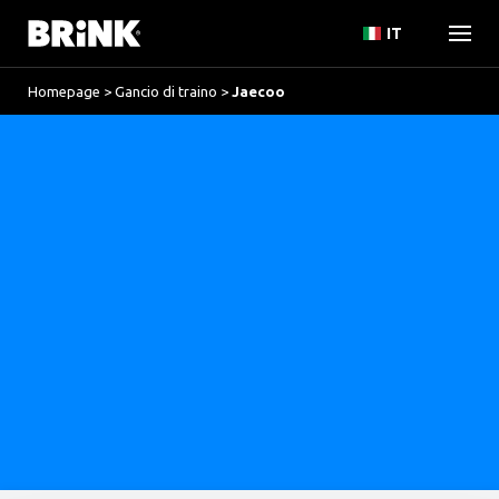
IT
Homepage
>
Gancio di traino
>
Jaecoo