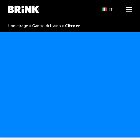
IT
Homepage
>
Gancio di traino
>
Citroen