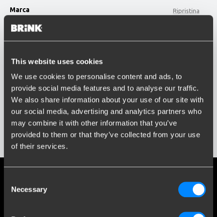
Marca
Ripristina
CITROËN
option , selected.
Modello
Select is focused ,type to refine list, press Down t
This website uses cookies
Digita o seleziona il modello...
We use cookies to personalise content and ads, to
provide social media features and to analyse our traffic.
Anno di costruzione
We also share information about your use of our site with
Inserisci o seleziona l'anno...
Social media
our social media, advertising and analytics partners who
may combine it with other information that you’ve
Rimani informato sulle ultime novità
provided to them or that they’ve collected from your use
Mostra i risultati
of their services.
Più di 120 anni di esperienza
Consent
Necessary
Selection
Dal 1903, Brink è cresciuta da una piccola fucina a un'azienda
leader mondiale nel settore delle ganci traino.