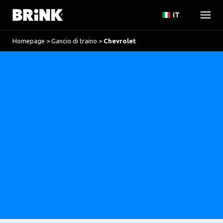
IT
Homepage
>
Gancio di traino
>
Chevrolet