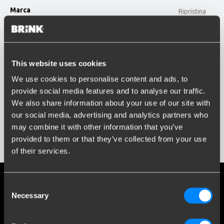
Marca
Ripristina
CHEVROLET
option , selected.
Modello
Select is focused ,type to refine list, press Down t
This website uses cookies
Digita o seleziona il modello...
We use cookies to personalise content and ads, to
provide social media features and to analyse our traffic.
Anno di costruzione
We also share information about your use of our site with
Inserisci o seleziona l'anno...
Social media
our social media, advertising and analytics partners who
may combine it with other information that you’ve
Rimani informato sulle ultime novità
provided to them or that they’ve collected from your use
Mostra i risultati
of their services.
Più di 120 anni di esperienza
Consent
Necessary
Selection
Dal 1903, Brink è cresciuta da una piccola fucina a un'azienda
leader mondiale nel settore delle ganci traino.