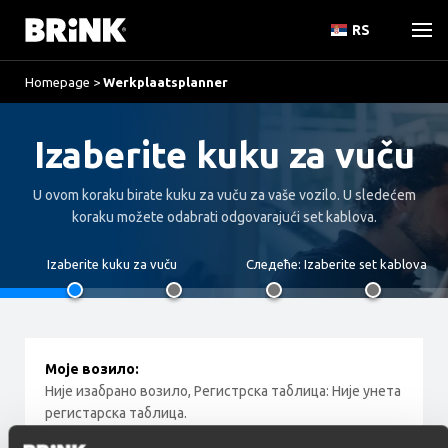
RS
Homepage
>
Werkplaatsplanner
Izaberite kuku za vuču
U ovom koraku birate kuku za vuču za vaše vozilo. U sledećem
koraku možete odabrati odgovarajući set kablova.
Izaberite kuku za vuču
Следеће:
Izaberite set kablova
Моје возило:
Није изабрано возило, Регистрска таблица: Није унета
регистарска таблица.