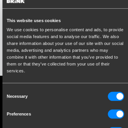
Није могуће затражити понуду или термин јер
тренутно немамо куку за вучу за ово возило у нашем
This website uses cookies
асортиману. Молимо контактирајте партнера за
We use cookies to personalise content and ads, to provide
монтажу у вашој близини да бисте истражили
social media features and to analyse our traffic. We also
могућности.
share information about your use of our site with our social
media, advertising and analytics partners who may
combine it with other information that you’ve provided to
Претходни корак
them or that they’ve collected from your use of their
services.
Društvene mreže
Consent
Necessary
Selection
Ostani informisan o najnovijim dešavanjima
Preferences