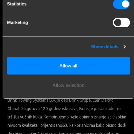
Statistics
Korisnički servis
Marketing
Korisnički servis
Detalji o preduzeću
Show details
Brink Towing Systems B.V.
Industrieweg 5
Allow all
7951 CX Staphorst
привредна комора: 05058752
Nederland
ПДВ: NL805639123B01
Allow selection
Brink i Potrošači
Brink Towing Systems B.V. je deo Brink Grupe, član DexKo
Global. Sa gotovo 120 godina iskustva, Brink je postao lider na
tržištu vučnih kuka. Kombinujemo naše obimno znanje sa visokim
nivoom kvaliteta i orijentisanošću ka korisnicima kako bismo došli
do rešenja za vuču koja savršeno zadovoljavaju vaše potrebe.