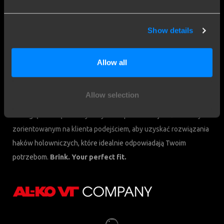
Ul. Przemysłowa 10
+48 68 347 3999
64-200 Wolsztyn
Poland
Show details
Jesteśmy Brink
Allow all
Brink Towing Systems B.V. jest częścią Brink Group, członka
DexKo Global. Dzięki prawie 120-letniemu doświadczeniu Brink
Allow selection
stał się liderem na rynku haków holowniczych. Łączymy naszą
rozległą wiedzę z naszym wysokim poziomem jakości i naszym
zorientowanym na klienta podejściem, aby uzyskać rozwiązania
haków holowniczych, które idealnie odpowiadają Twoim
potrzebom.
Brink. Your perfect fit.