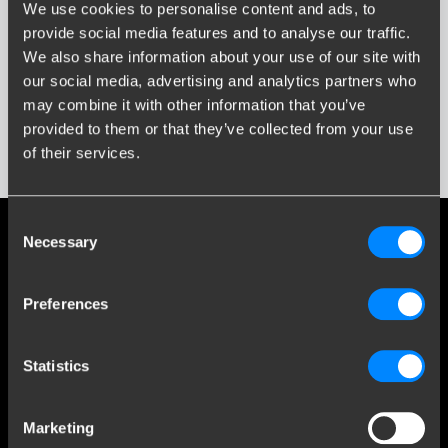
Wpisz lub wybierz model...
We use cookies to personalise content and ads, to
provide social media features and to analyse our traffic.
We also share information about your use of our site with
Rok Produkcji
our social media, advertising and analytics partners who
Wprowadź lub wybierz rok...
Media społecznościowe
may combine it with other information that you’ve
provided to them or that they’ve collected from your use
Bądź na bieżąco z naszymi najnowszymi osiągnięciami
of their services.
Pokaż wyniki
Consent
Necessary
Selection
Obsługa klienta
Preferences
Customer Service
O firmie Brink
Statistics
Kontakt
Brink Towing Systems Sp. z o.o.
info.pl@brink.eu
Marketing