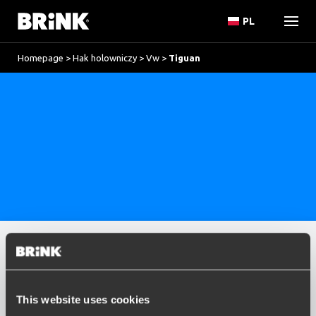
PL
Homepage
>
Hak holowniczy
>
Vw
>
Tiguan
Marka
Resetowanie
VW
This website uses cookies
option , selected.
Model
Select is focused ,type to refine list, press Down t