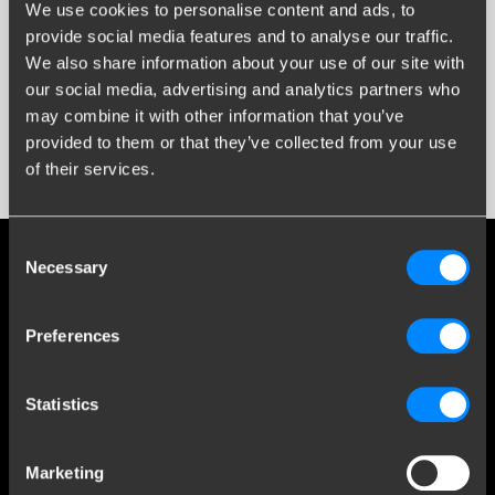
Wpisz lub wybierz model...
We use cookies to personalise content and ads, to
provide social media features and to analyse our traffic.
We also share information about your use of our site with
Rok Produkcji
our social media, advertising and analytics partners who
Wprowadź lub wybierz rok...
Media społecznościowe
may combine it with other information that you’ve
provided to them or that they’ve collected from your use
Bądź na bieżąco z naszymi najnowszymi osiągnięciami
of their services.
Pokaż wyniki
Consent
Necessary
Selection
Obsługa klienta
Preferences
Customer Service
O firmie Brink
Statistics
Kontakt
Brink Towing Systems Sp. z o.o.
info.pl@brink.eu
Marketing