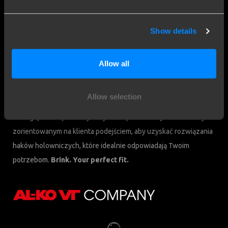
Ul. Przemysłowa 10
+48 68 347 3999
64-200 Wolsztyn
Poland
Show details
Jesteśmy Brink
Allow all
Brink Towing Systems B.V. jest częścią Brink Group, członka
DexKo Global. Dzięki prawie 120-letniemu doświadczeniu Brink
Allow selection
stał się liderem na rynku haków holowniczych. Łączymy naszą
rozległą wiedzę z naszym wysokim poziomem jakości i naszym
zorientowanym na klienta podejściem, aby uzyskać rozwiązania
haków holowniczych, które idealnie odpowiadają Twoim
potrzebom.
Brink. Your perfect fit.