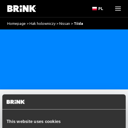
PL
Homepage
>
Hak holowniczy
>
Nissan
>
Tiida
Marka
Resetowanie
NISSAN
This website uses cookies
option , selected.
Model
Select is focused ,type to refine list, press Down t