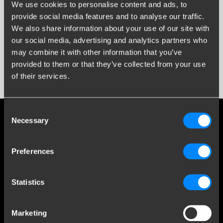
Wpisz lub wybierz model...
We use cookies to personalise content and ads, to
provide social media features and to analyse our traffic.
We also share information about your use of our site with
Rok Produkcji
our social media, advertising and analytics partners who
Wprowadź lub wybierz rok...
Media społecznościowe
may combine it with other information that you’ve
provided to them or that they’ve collected from your use
Bądź na bieżąco z naszymi najnowszymi osiągnięciami
of their services.
Pokaż wyniki
Consent
Necessary
Selection
Obsługa klienta
Preferences
Customer Service
O firmie Brink
Statistics
Kontakt
Brink Towing Systems Sp. z o.o.
info.pl@brink.eu
Marketing