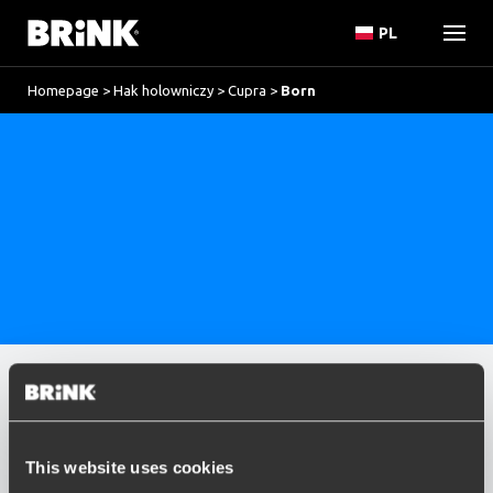
PL
Homepage
>
Hak holowniczy
>
Cupra
>
Born
Marka
Resetowanie
CUPRA
This website uses cookies
option , selected.
Model
Select is focused ,type to refine list, press Down t