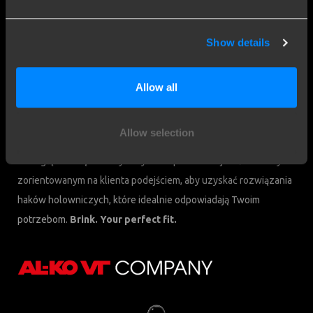
Ul. Przemysłowa 10
+48 68 347 3999
64-200 Wolsztyn
Poland
Show details
Jesteśmy Brink
Allow all
Brink Towing Systems B.V. jest częścią Brink Group, członka
DexKo Global. Dzięki prawie 120-letniemu doświadczeniu Brink
Allow selection
stał się liderem na rynku haków holowniczych. Łączymy naszą
rozległą wiedzę z naszym wysokim poziomem jakości i naszym
zorientowanym na klienta podejściem, aby uzyskać rozwiązania
haków holowniczych, które idealnie odpowiadają Twoim
potrzebom.
Brink. Your perfect fit.