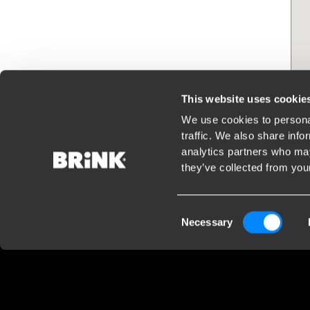
This website uses cookie
We use cookies to personal
traffic. We also share info
analytics partners who may
they’ve collected from your
Sosiaalinen media
Consent
Necessary
Selection
Pysy ajan tasalla viimeisimmistä kehityksistämm