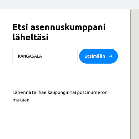
Etsi asennuskumppani
läheltäsi
Etsimään
Lähennä tai hae kaupungin tai postinumeron
mukaan