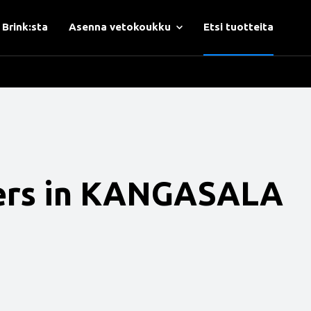
 Brink:sta
Asenna vetokoukku
Etsi tuotteita
ers in KANGASALA