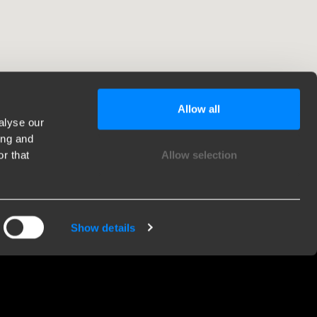
Allow all
alyse our
ing and
r that
Allow selection
Show details