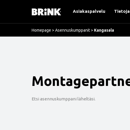
Asiakaspalvelu
Tietoja
Homepage
>
Asennuskumppanit
>
Kangasala
Montagepartn
Etsi asennuskumppani läheltäsi.