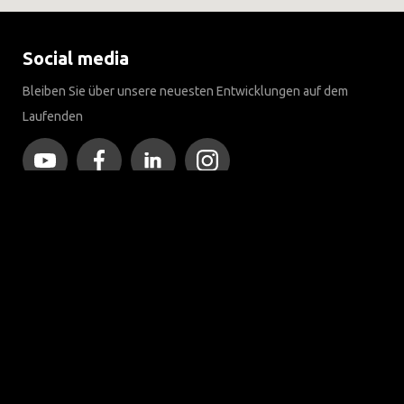
Social media
Bleiben Sie über unsere neuesten Entwicklungen auf dem
Laufenden
Mehr als 120 Jahre Expertise
Seit 1903 hat sich Brink von einer kleinen Schmiede zu einem
weltweit führenden Unternehmen im Bereich
Anhängerkupplungen entwickelt.
Entdecken Sie unsere Geschichte
Kundendienst