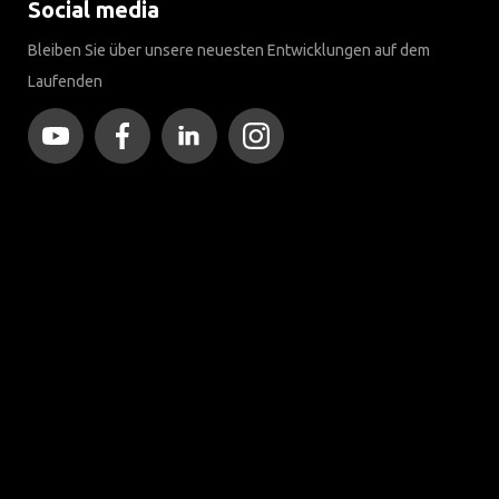
Social media
Bleiben Sie über unsere neuesten Entwicklungen auf dem
Laufenden
Mehr als 120 Jahre Expertise
Seit 1903 hat sich Brink von einer kleinen Schmiede zu einem
weltweit führenden Unternehmen im Bereich
Anhängerkupplungen entwickelt.
Entdecken Sie unsere Geschichte
Kundendienst
Kontaktieren Sie einen Monteur
Häufig gestellte Fragen